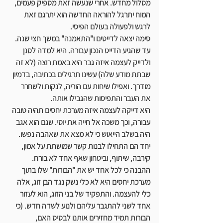
מסלול מחדש. אחרי שנעשה זאת מספיק פעמים, 
המוח יתרגל להוראה החדשה הוא יתרגם זאת 
לרגש ולפעולה בעולם הפיסי. 
סימה יצאה לדייטים ו"התאמנה" במשך חצי שנה. 
עד שהגיע הדייט הנכון עבורה. היא למדה לסנן 
ולדייק לעצמה איזה גבר היא באמת רוצה (לא זה 
שבתת מודע שלה) עשינו תרגילים בכתיבה, בדמיון 
מודרך. ואפילו שיחות עם הוריה, לנקות ולשחרר 
את העבר והתפיסות שהגבילו אותה.
היא דייקה לעצמה איזה מערכת יחסים תהיה טובה 
עבורה, וכך משכה אל חייה את יוסי. שגם הוא אגב 
היה בשלב הייאוש כי לא מצא את שאהבה נפשו. 
יחד הם התחילו לבנות קשר שמושתת על אמון, 
קירבה, שיתוף, וביטחון שאף אחד לא בורח. 
ההבנה כי לכל אחד יש את "הבורות" שלו בתוך 
מערכת יחסים היא לא כלי נשק נגד הבן זוג, אלה 
כלי להעצמה. והתפקיד של בני הזוג, הוא לעזור 
אחד לשני להתגבר עליהם ולנוע לשדה חדש. (כי 
הבורות תמיד מחזירים אותנו לבסיס האם, 