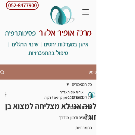
052-8477900
מרכז אופיר אלדר
פסיכותרפיה
איזון במערכות יחסים | שינוי הרגלים |
טיפול בהתמכרויות
פוסט
כל המאמרים
אורית אופיר אלדר
כל המאמרים
5 בינו׳ 2021
זמן קריאה 4 דקות
למה אני לא מצליחה למצוא בן
פורסם בעיתונות
זוג?
מדיטציה ודמיון מודרך
התמכרויות