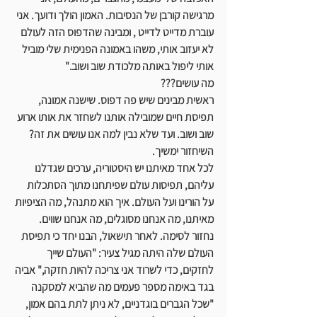
מרגישה קורבן של הנסיבות. האמון הולך ודועך. אני 
עוברת מדייט לדייט , ומבינה שהדפוס הזה לעולם 
לא יעזוב אותי, משהו באמונה הפנימית שלי מוביל 
אותי ליפול באותה מלכודת שוב ושוב." 
מה עושים???
ראשית מבינים שיש פה דפוס. שישנה אמונה, 
תפיסת חיים שמובילה אותנו לשחזר את אותו ארוע 
שוב ושוב. ועד שלא נבין למה אנו עושים את זה? 
השיחזור ימשיך.
לכל אחד מאיתנו יש היסטוריה, ערכים שגדלנו 
עליהם, תפיסות עולם שפיתחנו מתוך הסתכלות 
על הורינו ועל העולם. איך הוא מתנהל, מה הציפיות 
מאיתנו, מה אנחנו מסוגלים, מה אנחנו שווים.
נחזור לסימה. לאחר תישאול, הבנו יחד כי תפיסת 
העולם שלה היתה מגיל צעיר: "העולם שייך 
לחזקים, כדי לשרוד אני צריכה להיות חזקה," אביה 
בגד באימה מספר פעמים מה שהביא למסקנה 
"שכל הגברים בוגדניים, לא ניתן לתת בהם אמון, 