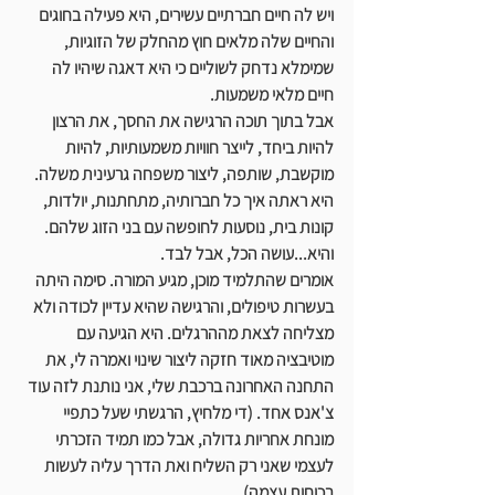
ויש לה חיים חברתיים עשירים, היא פעילה בחוגים 
והחיים שלה מלאים חוץ מהחלק של הזוגיות, 
שמימלא נדחק לשוליים כי היא דאגה שיהיו לה 
חיים מלאי משמעות. 
אבל בתוך תוכה הרגישה את החסך, את הרצון 
להיות ביחד, לייצר חוויות משמעותיות, להיות 
מוקשבת, שותפה, ליצור משפחה גרעינית משלה. 
היא ראתה איך כל חברותיה, מתחתנות, יולדות, 
קונות בית, נוסעות לחופשה עם בני הזוג שלהם. 
והיא...עושה הכל, אבל לבד. 
אומרים שהתלמיד מוכן, מגיע המורה. סימה היתה 
בעשרות טיפולים, והרגישה שהיא עדיין לכודה ולא 
מצליחה לצאת מההרגלים. היא הגיעה עם 
מוטיבציה מאוד חזקה ליצור שינוי ואמרה לי, את 
התחנה האחרונה ברכבת שלי, אני נותנת לזה עוד 
צ'אנס אחד. (די מלחיץ, הרגשתי שעל כתפיי 
מונחת אחריות גדולה, אבל כמו תמיד הזכרתי 
לעצמי שאני רק השליח ואת הדרך עליה לעשות 
בכוחות עצמה).