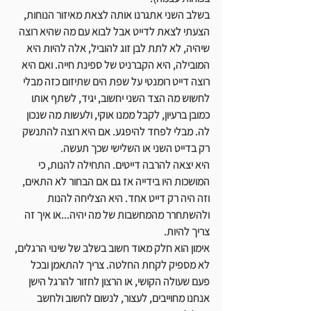
בשלב השני אתגרנו אותה לצאת מאיזור הנוחות, 
הצעתי לצאת לדייט אבל לבוא עם מה שהיא רוצה 
שיהיה, לא לתת לבן זוג להוביל, אלה להיות היא 
המובילה, היא הקברניט של ספינת חייה. ואם היא 
רוצה דייט רומנטי על שפת הים שתיזום כזה מבלי 
לחשוש מה הצד השני יחשוב, יגיד, לשתף אותו 
כמובן ברעיון, לקבל ממנו אוקי, ולעשות מה שנכון 
לה. מבלי לפחד להיפגע. אם היא רוצה להתנשק 
רק בדייט השני או השלישי שכך תעשה.
היא יצאה להרבה דייטים. התחילה להנות, כי 
המושכות היו בידייה אז גם אם הבחור לא התאים, 
וזה היה רק דייט אחד. היא הצליחה להנות 
ולהשתחרר מהמחשבות של מה יהיה...או איך זה 
צריך להיות.
אימון הוא חלק מאוד חשוב בשלב של שינוי הרגלים, 
לא מספיק לקחת החלטה. 
צריך להתאמן ובכל 
פעם שעולה הקושי, או הרצון לחזור להרגל הישן 
אנחנו מחוייבים, לעצור, לנשום לחשוב ולחשב 