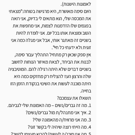
לאמונות הישנות).
היום סימה מאושרת, היא מרגישה בטוחה:"מצאתי 
את המכסה שלי, הוא מתאים לי בדיוק, אני רואה 
בפגמים שלו הזדמנות לצמוח, אני מחפשת את 
הטוב ומוצאת אותו בכל יום. אני לומדת להיות 
בשניים זה מאתגר אותי, אבל אני מגלה כמה אני 
זוגית ולא ידעתי כל חיי".
אין ספק שכאן רק מתחיל התהליך עבור סימה, 
לבנות את הביחד, לצאת מאיזור הנוחות לחשוב 
בשניים דברים שלא היתה רגילה להם. המוטיבציה 
שלה והרצון העז להצליח רק מחזקים כמה היא 
היתה מוכנה לעשות את השינוי בנקודת הזמן הזו 
בחייה.
תשאלו את עצמכם?
1. מה זה גברים/נשים – מה האמונות שלי לגביהם.
2. איך אני מתנהל/ת מול גברים/נשים?
3. מה אני מרוויח/ה מהאמונה שלי?
4. מה הייתי רוצה שיהיה לי בקשר זוגי?
5. מה אני מוכנ/ה לעשות/להביא מעצמי לקשר?