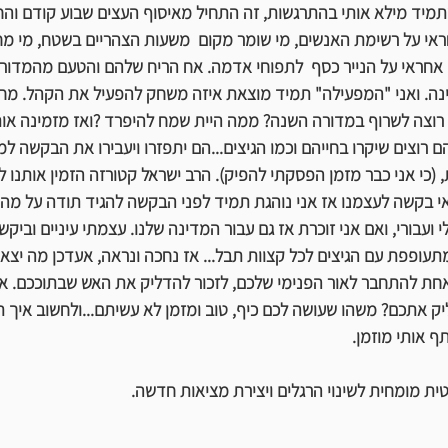
שתמיד מילא אותי בהתרגשות, זה התחיל מאיסוף העצים שבוע קודם וה
חראי על רשימת האנשים, מי שומר מקום  משעות הצהריים בשטח, מי מחל
י אחראי על הנייר כסף  לתפוחי אדמה. אח הריח שלהם והטעם מהמדורה
גינה. ואני "המפעילה" תמיד מוצאת איזה משחק להפעיל את הקהל. מ
רוצה לשרוף במדורה השנה? ממה היית שמח להיפרד ?ואז מזמינה אותם
 רוצים שיקרו בחייהם וכמו הגיצים...הם יתפזרו ויעבירו את הבקשה למ
(כי אני כבר מזמן הפסקתי להפיק). הרב ישראל קטורזה הזמין אותנו 
אי בקשה לעצמנו אז אני נוהגת תמיד לפני הבקשה להגיד תודה על מה ש
 ועבורי, ואם אני זוכרת אז גם עבור המדינה שלנו. עצמתי עיניים וביקש
עופפת עם הגיצים לכל קצוות תבל... אז נחכה ונראה, אעדכן מה יצא.
ואחת להתחבר לאור הפנימי שלכם, לזכור להדליק את האש שבתוככם. א
 אתכם? משהו שעושה לכם כיף, טוב ומזמן לא עשיתם...ולחשוב איך ת
ף אותי מוזמן.
ית מומחית לשינוי הרגלים ויצירת מציאות חדשה.