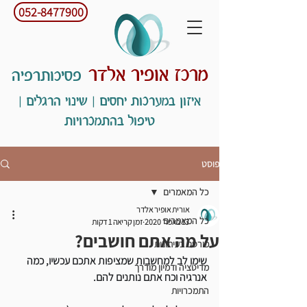
052-8477900
מרכז אופיר אלדר
פסיכותרפיה
איזון במערכות יחסים | שינוי הרגלים |
טיפול בהתמכרויות
פוסט
כל המאמרים
אורית אופיר אלדר
כל המאמרים
13 באפר׳ 2020
זמן קריאה 1 דקות
על מה אתם חושבים?
פורסם בעיתונות
שימו לב למחשבות שמציפות אתכם עכשיו, כמה 
מדיטציה ודמיון מודרך
אנרגיה וכח אתם נותנים להם. 
התמכרויות