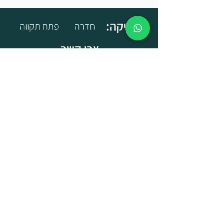
:קליניקה
חדרה
פתח תקווה
צרו קשר
הנני מאשר.ת קבלת מאמרים ופרסומים
ממרכז אופיר אלדר