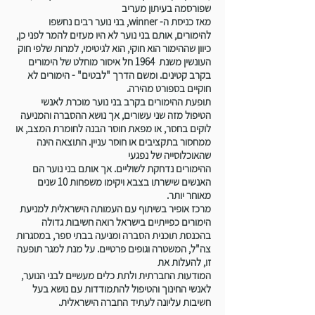
שפורסמה בעיתון מעריב
מאז כניסת ה- winner, בני נוער רבים נחשפו
להימורים, אותם בני נוער לא היו מעזים להמר לפני כן,
כיוון שההימור הוא חוקי, הוא לגיטימי, למרות שלפי חוק
העונשין משנת 1964 חל איסור מוחלט של הימורים
בקרב קטינים. ומשם הדרך "לבטים" - הימורים לא
חוקיים בספורט מהירה.
תופעת ההימורים בקרב בני נוער מוכרת לאנשי
הטיפול מזה שני עשורים, אך נושא ההסברה והמניעה
לוקים בחסר, או מפאת חוסר הבנה לחומרת המצב, או
ממחסור בתקציבים או חוסר עניין. התוצאה הינה
שהאוכלוסייה של נפגעי
ההימורים נדחקת לשוליים. אך אותם בני נוער הם
האנשים שישרתו בצבא ויקימו משפחות 10 שנים
מאוחר יותר.
מרכז אופיר בשיתוף עם העמותה הישראלית למניעת
הימורים כפייתיים בישראל רואה חשיבות גדולה
בהכנסת תוכנית הסברה ומניעה בבתי ספר, במסגרות
צה"ל, המשטרה וגופים פרטיים. על מנת למגר תופעה
זו, להעלות את
המודעות החברתית ולתת כלים מעשיים לבני הנוער,
לאנשי החינוך והטיפול להתמודדות עם נושא בעל
חשיבות עליונה לעתיד החברה הישראלית.