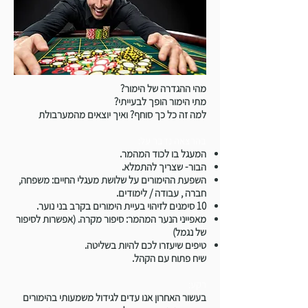
מהי ההגדרה של הימור?
מתי הימור הופך לבעייתי?
למה זה כל כך סוחף? ואיך יוצאים מהמערבולת
בהרצאה נדבר על:
המעגל בו לכוד המהמר.
הבור- שצריך להתמלא.
השפעת ההימורים על שלושת מעגלי החיים: משפחה,
חברה , עבודה / לימודים.
10 סימנים לזיהוי בעיית הימורים בקרב בני נוער.
מאפייני הנער המהמר: סיפור מקרה. (אפשרות לסיפור
של נגמל)
טיפים שיעזרו לכם להיות בשליטה.
שיח פתוח עם הקהל.
רקע:
בעשור האחרון אנו עדים לגידול משמעותי בהימורים