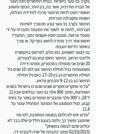
בקרב בני נוער בישראל. בעיית ההימורים הינה תוצר
של חברה מודרנית, אשר בה, בין היתר, הכסף והשפע
החומרי הפכו להיות פרמטר מרכזי למדידת הצלחה,
השגיות ומקובלות חברתית.
ההימור בקרב בני נוער נובע מהצורך לשייכות
חברתית , להיות in לשפר את המעמד החברתי על ידי
מעמד ונראות. ממצב סוציו-אקונומי נמוך, המעודד
חיפוש אחר דרך מהירה להשיג כסף קל. או צורך
בשיפור הדימוי העצמי.
בני הנוער חשופים, כמו כולם, לפרסום בתקשורת
ולדוכני הרחוב. ההימור החוקי נגיש גם לצעירים.
20 שנים אני מטפלת במהמרים, ומזהה ירידה
משמעותית בגיל תחילת ההימור אם לפני 10 שנים גיל
תחילת ההימורים נע בין 17-19. כיום גיל תחילת
ההימור נע בין 9-12 זהו נתון מדאיג.
"על פי מחקרים וסקרים שונים שנערכו בישראל בשנים
האחרונות, מתוך 800 אלף בני נוער בגילאים שבין 12
ל־18, כ־300 אלף מתבגרים מהמרים בווינר על בסיס
קבוע. הגיל הממוצע של המהמר המתחיל עומד על
11.6
"מדוע איש לא נלחם במגמה המסוכנת, למי נוח
שהמצב ימשיך כך, ולמה בעצם הילדים שלנו כבר לא
יכולים סתם לצפות במשחק"
(02/10/2015 מתוך כתבתה של שרה ליבוביץ-דר,