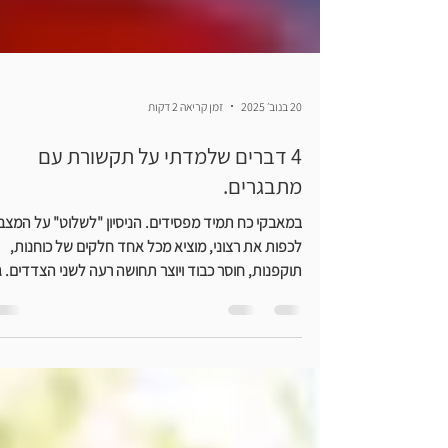
20 בנוב׳ 2025
זמן קריאה 2 דקות
4 דברים שלמדתי על תקשורת עם
מתבגרים.
במאבקי כח תמיד מפסידים. הניסיון "לשלוט" על המצב
לכפות את רצוני, מוציא מכל אחד חלקים של כוחנות,
תוקפנות, חוסר כבוד ויוצר תחושה רעה לשני הצדדים. 
אם בסוף "השגתי" את מה שרציתי, הפסדתי את הקשר
אז לפני שנכנסים למאבק שואלים את עצמנו: מה אני
רוצה להשיג כהורה? האם זה משרת את הערכים שלי?
לדוגמא: אם נער מסכן את עצמו, רוצה לשתות ואחר כך