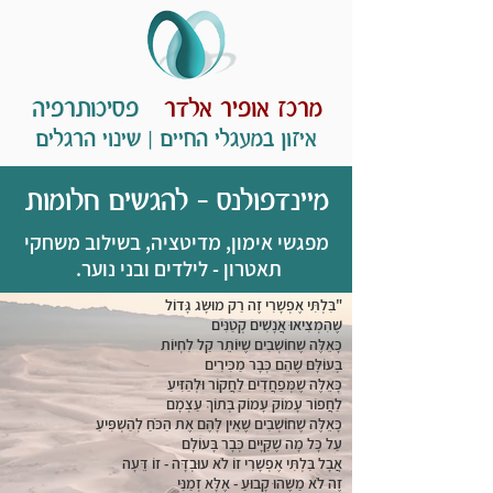
מרכז אופיר אלדר
פסיכותרפיה
איזון במעגלי החיים | שינוי הרגלים
מיינדפולנס – להגשים חלומות
מפגשי אימון, מדיטציה, בשילוב משחקי
תאטרון - לילדים ובני נוער.
"בִּלְתִּי אֶפְשָׁרִי זֶה רַק מוּשָּׂג גָּדוֹל
שֶׁהִמְצִיאוּ אֲנָשִׁים קְטַנִּים
כָּאֵלֶּה שֶׁחוֹשְׁבִים שֶׁיּוֹתֵר קַל לִחְיוֹת
בְּעוֹלָם שֶׁהֵם כְּבָר מַכִּירִים
כָּאֵלֶּה שֶׁמְּפַחֲדִים לַחֲקוֹר וּלְהַזִּיעַ
לַחֲפוֹר עָמוֹק עָמוֹק בְּתוֹךְ עַצְמָם
כָּאֵלֶּה שֶׁחוֹשְׁבִים שֶׁאֵין לָהֶם אֶת הַכֹּחַ לְהַשְׁפִּיעַ
עַל כָּל מָה שֶׁקַּיָּים כְּבָר בָּעוֹלָם
אֲבָל בִּלְתִּי אֶפְשָׁרִי זוֹ לֹא עוּבְדָּה - זוֹ דֵּעָה
זֶה לֹא מַשֶּׁהוּ קָבוּעַ - אֶלָּא זְמַנִּי