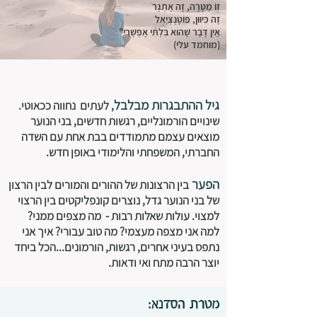
זוֹ מַטָּרָה, זֶה אֶתְגָּר
זֶה כִּיוּוּן, פּוֹטֶנְצְיָאל
אֵין דָּבָר שֶׁהוּא בִּלְתִּי אֶפְשָׁרִי"
(מוחמד עלי)
גיל ההתבגרות מבלבל
, לעתים נחווה ככאוטי.
שינויים הורמונליים, רגשות חדשים, בני הנוער
מוצאים עצמם מתמודדים בבת אחת עם השדה
החברתי, המשפחתי והלימודי באופן חדש.
הפער
בין הרצונות של ההורים והמורים לבין הרצון
של בני הנוער גדל, נוצרים קונפליקטים בין הרצוי
למצוי. עולות שאלות רבות - מה מצפים ממני?
למה אני מצפה מעצמי? מה טוב עבורי? איך אני
נתפס בעיני אחרים, רגשות, הורמונים...הכל ביחד
יוצר הרבה מתח ואי ודאות.
מטרת הסדנא: